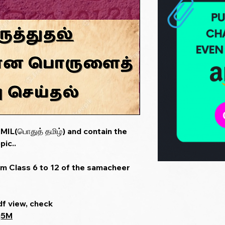
IL(பொதுத் தமிழ்) and contain the
pic..
om Class 6 to 12 of the samacheer
df view, check
q5M