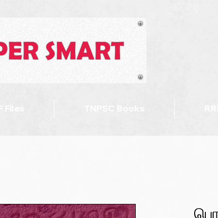
 Files
TNPSC Books
RR
பொர